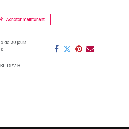
Acheter maintenant
sé de 30 jours
es
 BR DRV H