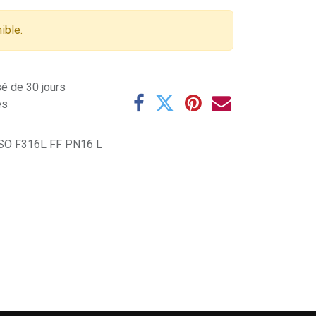
ible.
sé de 30 jours
es
SO F316L FF PN16 L