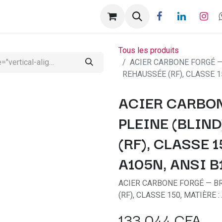
ntactez-nous
Help
Rendez-vous
Tous les produits
ACIER CARBONE FORGÉ — 
REHAUSSÉE (RF), CLASSE 15
ACIER CARBON
PLEINE (BLIND
(RF), CLASSE 
A105N, ANSI B
ACIER CARBONE FORGÉ — BRI
(RF), CLASSE 150, MATIÈRE 
133 044
CFA