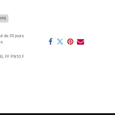
TYPE
sé de 30 jours
es
BL FF PN10 F