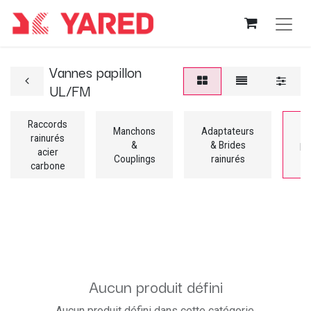
Vannes papillon
UL/FM
Raccords
Manchons
Adaptateurs
Va
rainurés
&
& Brides
pa
acier
Couplings
rainurés
U
carbone
Aucun produit défini
Aucun produit défini dans cette catégorie.