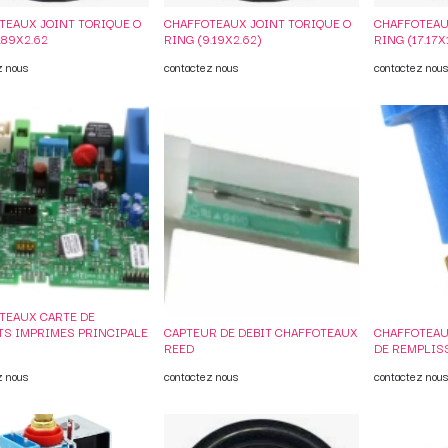
TEAUX JOINT TORIQUE O
CHAFFOTEAUX JOINT TORIQUE O
CHAFFOTEAU
.89X2.62
RING (9.19X2.62)
RING (17.17X
z nous
contactez nous
contactez nous
TEAUX CARTE DE
TS IMPRIMES PRINCIPALE
CAPTEUR DE DEBIT CHAFFOTEAUX
CHAFFOTEAU
REED
DE REMPLIS
z nous
contactez nous
contactez nous