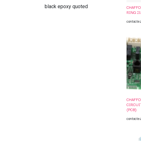
black epoxy quoted
CHAFFO
RING 21
contacte
CHAFFO
CIRCUI
(PCB)
contacte