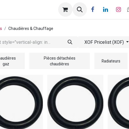
ntactez-nous
Help
Rendez-vous
ts
Chaudières & Chauffage
XOF Pricelist (XOF)
audières
Pièces détachées
Radiateurs
gaz
chaudières