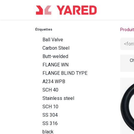
Accueil
Co
Étiquettes
Produi
Ball Valve
Carbon Steel
Butt-welded
Ch
FLANGE WN
FLANGE BLIND TYPE
A234 WPB
SCH 40
Stainless steel
SCH 10
SS 304
SS 316
black